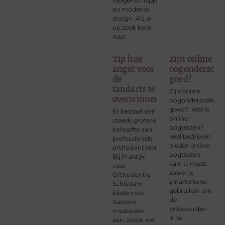
rijeigenschappen
en moderne
design. Als je
op zoek bent
naar
Tip hoe
Zijn online
angst voor
oogonderzoe
de
goed?
tandarts te
Zijn online
overwinnen
oogonderzoeken
goed? Wat is
Er bestaat een
online
steeds grotere
oogtesten?
behoefte aan
Veel bedrijven
professionele
bieden online
orthodontisten.
oogtesten
Bij Praktijk
aan. U moet
voor
zowel je
Orthodontie
smartphone
Schiedam
gebruiken om
bieden we
de
daarom
antwoorden
maatwerk
in te
aan, zodat we