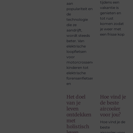
tijdens een
aan
vakantie is
populariteit en
genieten en
de
tot rust
technologie
komen zodat
die ze
je weer met
aandrijft,
een frisse kop
wordt steeds
beter. Van
elektrische
loopfietsen
voor
motorcrossende
kinderen tot
elektrische
forensenfietsen
en
Het doel
Hoe vind je
van je
de beste
leven
aircooler
ontdekken
voor jou?
met
Hoe vind je de
holistisch
beste
leven
aircooler voor