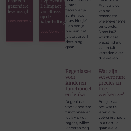
De Tour de
naar een
Hyperventileren:
junior
France is een
gezondere
De Impact
fietsstoeltje
van de
levensstijl
van Stress
achter voor
bekendste
op de
jouw kindje?
Lees Verder »
wielerevenement
Ademhaling
Dan ben je
ter wereld.
hier aan het
Lees Verder »
Sinds 1903
juiste adres! In
wordt deze
deze blog
wedstrijd elk
gaan
jaar in juli
verreden over
drie weken.
Regenjassen
Wat zijn
voor
vetverbrander
kinderen:
precies en
functioneel
hoe
en leuka
werken ze?
Regenjassen
Ben je klaar
voor kinderen:
om wat te
functioneel en
leren over
leuk Als het
vetverbranders?
regent, willen
In dit artikel
kinderen nog
gaan we je