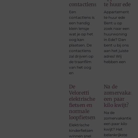
contactlens
te huur ede
Een
Appartement
contactlens is
te huur ede
een handig
Bent u op
klein lensje
zoek naar een
wat je op het
huurwoning
oog kan
in Ede? Dan
plaatsen. De
bent u bij ons
contactlens
aan het juiste
zal drijven op
adres! Wij
de traanfilm
hebben een
van het oog
en
De
Na de
Veloretti
zomervakanti
elektrische
een paar
fietsen en
kilo kwijt?
normale
Na de
loopfietsen
zomervakantie
een paar kilo
Elektrische
kwijt? Het
kinderfietsen
belankrijkste
winnen snel