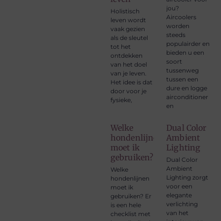
jou?
Holistisch
Aircoolers
leven wordt
worden
vaak gezien
steeds
als de sleutel
populairder en
tot het
bieden u een
ontdekken
soort
van het doel
tussenweg
van je leven.
tussen een
Het idee is dat
dure en logge
door voor je
airconditioner
fysieke,
en
Welke
Dual Color
hondenlijnen
Ambient
moet ik
Lighting
gebruiken?
Dual Color
Ambient
Welke
Lighting zorgt
hondenlijnen
voor een
moet ik
elegante
gebruiken? Er
verlichting
is een hele
van het
checklist met