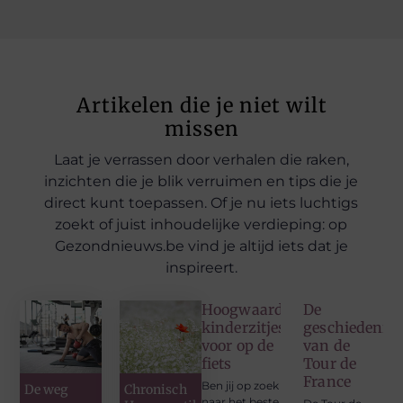
Artikelen die je niet wilt
missen
Laat je verrassen door verhalen die raken,
inzichten die je blik verruimen en tips die je
direct kunt toepassen. Of je nu iets luchtigs
zoekt of juist inhoudelijke verdieping: op
Gezondnieuws.be vind je altijd iets dat je
inspireert.
Hoogwaardige
De
kinderzitjes
geschiedenis
voor op de
van de
fiets
Tour de
France
Ben jij op zoek
De weg
Chronisch
naar het beste