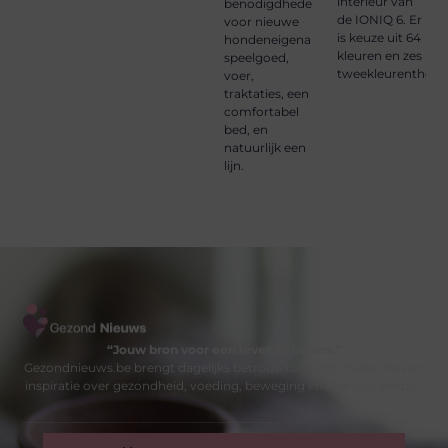
interieur van
benodigdheden
de IONIQ 6. Er
voor nieuwe
is keuze uit 64
hondeneigenaren:
kleuren en zes
speelgoed,
tweekleurenthema
voer,
traktaties, een
comfortabel
bed, en
natuurlijk een
lijn.
“Jouw bron voor een leven in balans.”
Gezondnieuws.be brengt dagelijks betrouwbare informatie, tips en
inspiratie over gezondheid, voeding, beweging en mentaal welzijn.