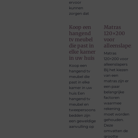
ervoor
kunnen
zorgen dat
Koop een
Matras
hangend
120×200
tv meubel
voor
die past in
alleenslapers
elke kamer
Matras
in uw huis
120×200 voor
alleenslapers
Koop een
Bij het kiezen
hangend tv
van een
meubel die
matras zijn er
past in elke
een paar
kamer in uw
belangrijke
huis Een
factoren
hangend tv
waarmee
meubel en
rekening
tweepersoons
moet worden
bedden zijn
gehouden.
een geweldige
Deze
aanvulling op
omvatten de
grootte