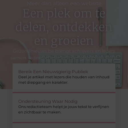
Meer dan alleen een website
Een plek om te
delen, ontdekken
en groeien
Gezondnieuws.be brengt schrijvers en lezers
samen. Iedereen met een verhaal of visie krijgt
hier de ruimte om dat te delen – met
ondersteuning die helpt om jouw bijdrage
Bereik Een Nieuwsgierig Publiek
Deel je artikel met lezers die houden van inhoud
echt tot zijn recht te laten komen.
met diepgang en karakter.
Ondersteuning Waar Nodig
Ons redactieteam helpt je jouw tekst te verfijnen
en zichtbaar te maken.