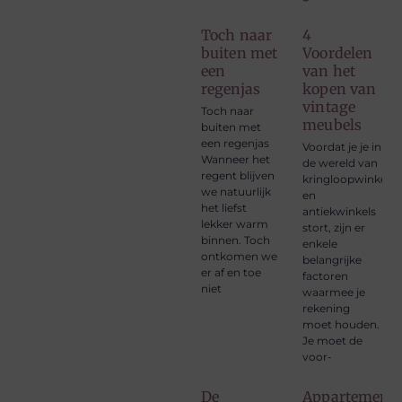
Toch naar
4
buiten met
Voordelen
een
van het
regenjas
kopen van
vintage
Toch naar
meubels
buiten met
een regenjas
Voordat je je in
Wanneer het
de wereld van
regent blijven
kringloopwinkels
we natuurlijk
en
het liefst
antiekwinkels
lekker warm
stort, zijn er
binnen. Toch
enkele
ontkomen we
belangrijke
er af en toe
factoren
niet
waarmee je
rekening
moet houden.
Je moet de
voor-
De
Appartement