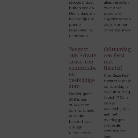
steeds graag
alles vertellen
buiten spelen.
over deze
Het is daarom
populaire
belangrijk om
supplementen
goede
die je kunnen
regenkleding
ondersteunen
te hebben
Peugeot
Cultuurdag,
308 Private
een feest
Lease: een
met
comfortabele
theater!
en
Kies deze keer
veelzijdige
theater voor je
auto
cultuurdag Is
de cultuurdag
De Peugeot
in zicht? Dan
308 is een
ben je
stijlvolle en
waarschijnlijk
comfortabele
aan het
auto die
overleggen
bekend staat
wat je als
om zijn
school deze
uitstekende
keer