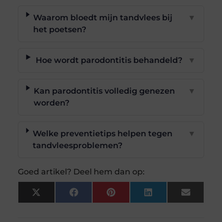
Waarom bloedt mijn tandvlees bij
▼
het poetsen?
Hoe wordt parodontitis behandeld?
▼
Kan parodontitis volledig genezen
▼
worden?
Welke preventietips helpen tegen
▼
tandvleesproblemen?
Goed artikel? Deel hem dan op:
X
Facebook
Pinterest
LinkedIn
Email
(Twitter)