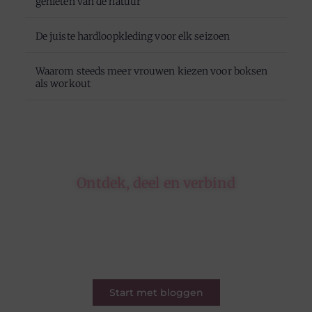
genieten van de natuur
De juiste hardloopkleding voor elk seizoen
Waarom steeds meer vrouwen kiezen voor boksen
als workout
Ontdek, deel en verbind
Op ons platform komen schrijvers en lezers
samen. Van opinies tot lifestyle – iedereen is
welkom. Deel jouw verhaal of ontdek dat van
een ander.
Start met bloggen