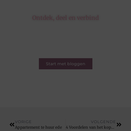
Ontdek, deel en verbind
Op ons platform komen schrijvers en lezers
samen. Van opinies tot lifestyle – iedereen is
welkom. Deel jouw verhaal of ontdek dat van
een ander.
Start met bloggen
VORIGE
VOLGENDE
Appartement te huur ede
4 Voordelen van het kopen van vintage meubels