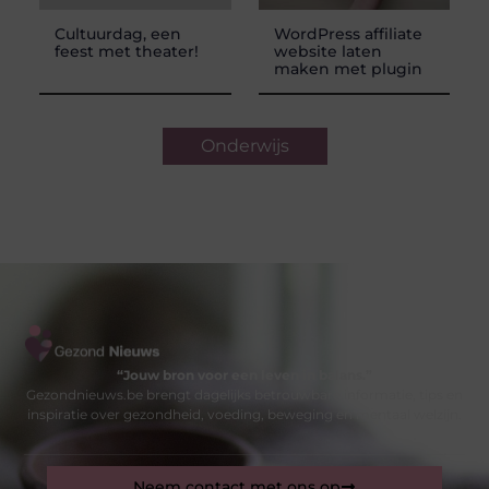
Cultuurdag, een
WordPress affiliate
feest met theater!
website laten
maken met plugin
Onderwijs
“Jouw bron voor een leven in balans.”
Gezondnieuws.be brengt dagelijks betrouwbare informatie, tips en
inspiratie over gezondheid, voeding, beweging en mentaal welzijn.
Neem contact met ons op