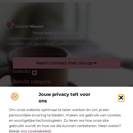
“Jouw bron voor een leven in balans.”
Gezondnieuws.be brengt dagelijks betrouwbare informatie, tips en
inspiratie over gezondheid, voeding, beweging en mentaal welzijn.
Neem contact met ons op
Sitelinks
Bericht categorie
Jouw privacy telt voor
ons
De best gelezen stukken op een rij
Wat zijn vetverbranders precies en hoe werken ze?
Om onze website optimaal te laten werken én om je een
Online marketing uitbesteden Amsterdam
persoonlijke ervaring te bieden, maken we gebruik van cookies
en soortgelijke technologieën. Zo leren we hoe onze site
Parodontie en gezond tandvlees
gebruikt wordt en hoe we die kunnen verbeteren. Meer weten?
De geschiedenis van de Tour de France
Bekijk
ons cookiebeleid
.