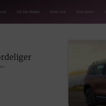
urs
Uit De Media
Over ons
Ons team
rdeliger
en