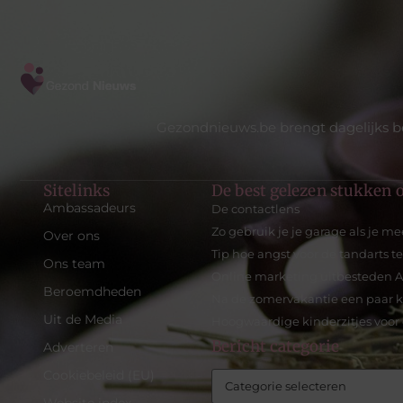
Gezondnieuws.be brengt dagelijks be
Sitelinks
De best gelezen stukken o
Ambassadeurs
De contactlens
Zo gebruik je je garage als je m
Over ons
Tip hoe angst voor de tandarts 
Ons team
Online marketing uitbesteden
Beroemdheden
Na de zomervakantie een paar ki
Uit de Media
Hoogwaardige kinderzitjes voor o
Bericht categorie
Adverteren
Cookiebeleid (EU)