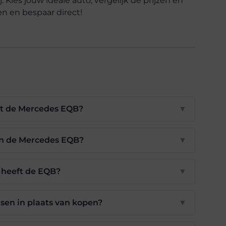
j. Kies jouw ideale auto, vergelijk de prijzen en
n en bespaar direct!
ft de Mercedes EQB?
▼
van de Mercedes EQB?
▼
 heeft de EQB?
▼
asen in plaats van kopen?
▼