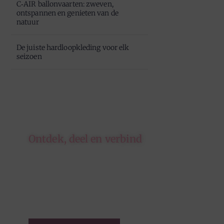
C‑AIR ballonvaarten: zweven,
ontspannen en genieten van de
natuur
De juiste hardloopkleding voor elk
seizoen
Ontdek, deel en verbind
Op ons platform komen
schrijvers en lezers samen. Van
opinies tot lifestyle – iedereen is
welkom. Deel jouw verhaal of
ontdek dat van een ander.