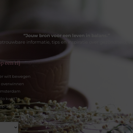
“Jouw bron voor een leven in balans.”
trouwbare informatie, tips en inspiratie over gezondheid, v
p een rij
eer wilt bewegen
te overwinnen
 Amsterdam
lo kwijt?
p de fiets