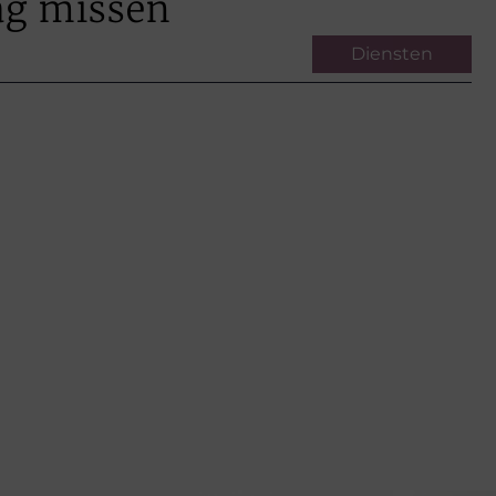
ag missen
Diensten