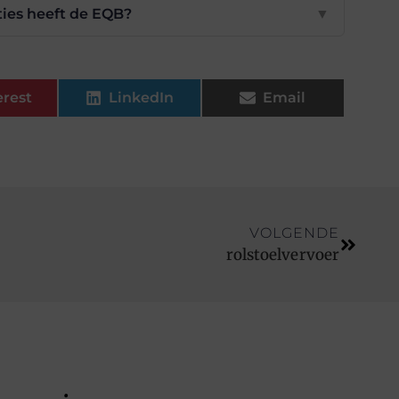
ties heeft de EQB?
▼
erest
LinkedIn
Email
VOLGENDE
rolstoelvervoer